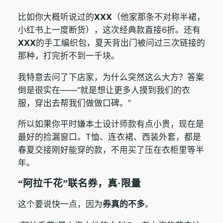
比如你大概听说过的
XXX
（他家那条不对称半裙，
小红书上一度断货），这次经典款直接6折。还有
XXX
的手工编织包，夏天背出门被问过三次链接的
那种，打完折不到一千块。
我特意去问了下店家，为什么突然这么大方？答案
倒是很实在——“就是想让更多人摸到我们的衣
服，穿出去帮我们做做口碑。”
所以如果你平时嫌本土设计师款有点小贵，现在是
最好的捡漏窗口。T恤、连衣裙、西装外套，都是
春夏交接刚好能穿的款，不用买了压在衣柜里等半
年。
“阿拉千花”联名券，真·限量
这个要说快一点，因为
券真的不多
。