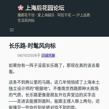
跳
上海后花园论坛
至
魔都花千坊 · 爱上海娱乐 · 阿拉千花 — 沪上品质
内
生活风向标
容
长乐路·时髦风向标
06/10/2026
于
同城热聊
如果你有一阵子没逛长乐路了，那现在真的该去看
看。
这条不到两公里的马路，这几年悄悄成了上海本土
独立设计师的“根据地”。不像南京西路那种大商场
的气质，长乐路更像是朋友开在弄堂边的买手店
——走进去能摸到面料，能跟主理人聊上两句，还
能撞见一些你在别处绝对找不到的款。