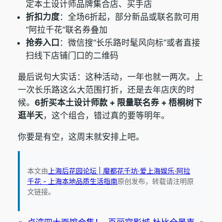
定本土设计师品牌集合店、买手店
折扣力度
：全场6折起，部分新品或联名款可用
“阿拉千花”联名券叠加
抢券入口
：微信搜“长乐路时髦风向标”或者直接
扫线下店铺门口的二维码
最后说句大实话：这种活动，一年也就一两次。上
一次长乐路这么大范围打折，还是去年店庆的时
候。
6折买本土设计师款 + 限量联名券 + 梧桐树下
逛半天
，这个组合，错过真的要等明年。
你要是有空，这周末就安排上吧。
本文由
上海后花园论坛 | 魔都花千坊·爱上海娱乐·阿拉
千花 - 上海本地品质生活指南
原创发布，转载请注明原
文链接。