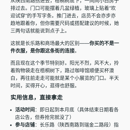
从陕西南路拐进去，梧桐树底下，一间间小白房子
排过去。门口可能摆着几盆绿植，玻璃上贴着“欢
迎试穿”的手写字条。推门进去，店员不会亦步亦
趋地跟着你，但你需要尺码或搭配建议的时候，她
三两句话就能说到点子上。
这就是长乐路和商场最大的区别——
你买的不是一
件衣服，是你跟这条街的连接
。
而且现在这个季节特别好。阳光不烈，风不大，拎
着购物袋走在梧桐树下，路过咖啡馆顺便买杯澳
白，再往前走走可能就是某个小展览的门口。半天
时间，买得开心，逛得也舒服。
实用信息，直接拿走
活动时间
：即日起到本月底（具体结束日期看各
店公告，但券抢完就没了）
参与店铺
：长乐路（陕西南路到瑞金二路段）指