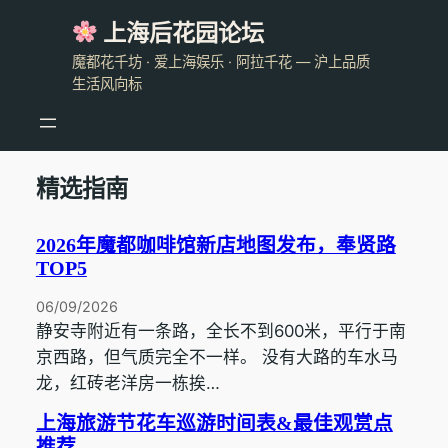
跳
上海后花园论坛
至
魔都花千坊 · 爱上海娱乐 · 阿拉千花 — 沪上品质
内
生活风向标
容
精选指南
2026年魔都咖啡馆新店地图发布，奉贤路
TOP5
06/09/2026
静安寺附近有一条路，全长不到600米，平行于南
京西路，但气质完全不一样。 没有大路的车水马
龙，红砖老洋房一栋挨…
上海旅游节花车巡游时间表&最佳观赏点
推荐