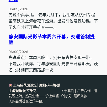
06/09/2026
先说个真事儿。 去年九月中，我朋友从杭州专程
坐高铁来上海看花车巡游。出发前他没做功课，下
了火车才打开手机查——…
静安国际光影节本周六开幕，交通管制提
醒
06/09/2026
先说重点：本周六晚上，别开车去静安那一带。
不是我吓唬你。每年静安国际光影节开幕那天，茂
名北路到南京西路那一块…
上海后花园论坛 | 魔都花千坊·爱
上海娱乐·阿拉千花
关于我们 | 广告合作 | 用
发现上海，热爱生活——沪上年轻
户协议 | 隐私条款
人的品质社交娱乐平台。